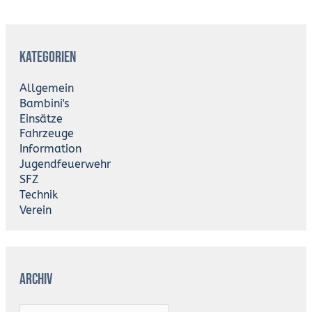
A
r
Kategorien
c
h
i
Allgemein
v
Bambini's
Einsätze
Fahrzeuge
Information
Jugendfeuerwehr
SFZ
Technik
Verein
Archiv