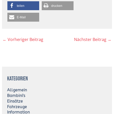
teilen
drucken
E-Mail
←
Vorheriger Beitrag
Nächster Beitrag
→
A
r
Kategorien
c
h
i
Allgemein
v
Bambini's
Einsätze
Fahrzeuge
Information