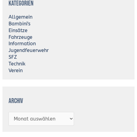
Kategorien
c
h
i
Allgemein
v
Bambini's
Einsätze
Fahrzeuge
Information
Jugendfeuerwehr
SFZ
Technik
Verein
Archiv