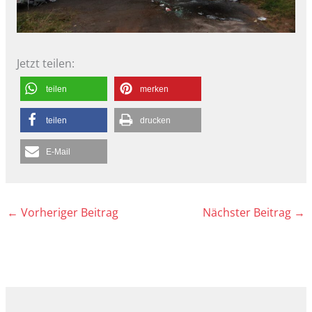
Jetzt teilen:
teilen
merken
teilen
drucken
E-Mail
←
Vorheriger Beitrag
Nächster Beitrag
→
A
r