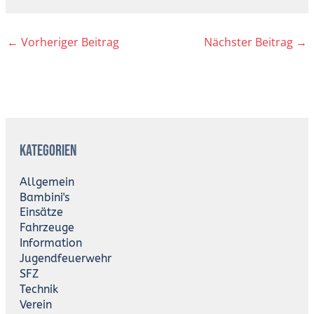
←
Vorheriger Beitrag
Nächster Beitrag
→
A
r
Kategorien
c
h
i
Allgemein
v
Bambini's
Einsätze
Fahrzeuge
Information
Jugendfeuerwehr
SFZ
Technik
Verein