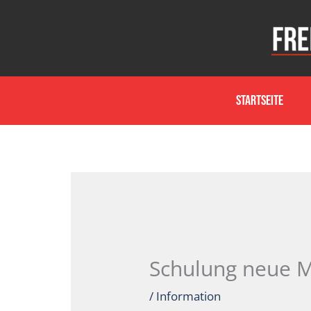
Zum
Inhalt
springen
Startseite
Schulung neue 
/
Information