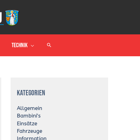
Technik
A
r
Kategorien
c
h
i
Allgemein
v
Bambini's
Einsätze
Fahrzeuge
Information