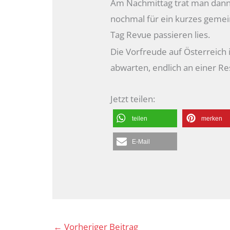
Am Nachmittag trat man dann
nochmal für ein kurzes gem
Tag Revue passieren lies.
Die Vorfreude auf Österreich 
abwarten, endlich an einer R
Jetzt teilen:
teilen
merken
E-Mail
←
Vorheriger Beitrag