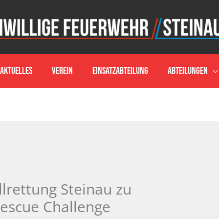
Aktuelles
Verein
Einsatzabteilung
Abteilungen
lrettung Steinau zu
Rescue Challenge