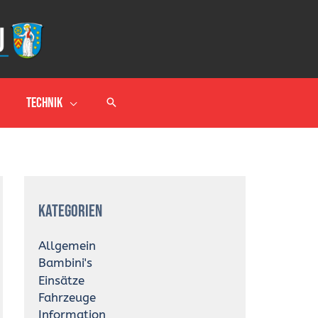
Technik
A
r
Kategorien
c
h
i
Allgemein
v
Bambini's
Einsätze
Fahrzeuge
Information