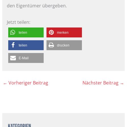
den Eigentümer übergeben.
Jetzt teilen:
teilen
merken
teilen
drucken
E-Mail
←
Vorheriger Beitrag
Nächster Beitrag
→
A
r
Kategorien
c