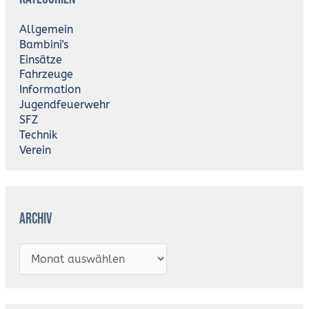
h
i
Allgemein
v
Bambini's
Einsätze
Fahrzeuge
Information
Jugendfeuerwehr
SFZ
Technik
Verein
Archiv