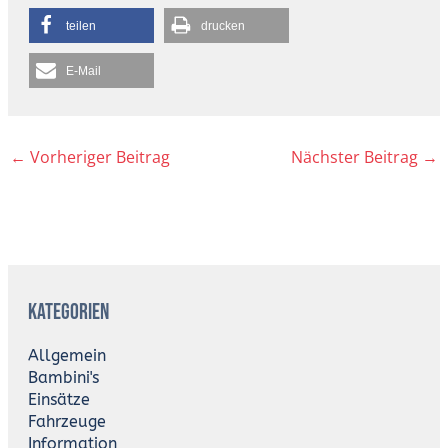
teilen
drucken
E-Mail
←
Vorheriger Beitrag
Nächster Beitrag
→
A
r
Kategorien
c
h
i
Allgemein
v
Bambini's
Einsätze
Fahrzeuge
Information