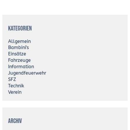
A
r
Kategorien
c
h
i
Allgemein
v
Bambini's
Einsätze
Fahrzeuge
Information
Jugendfeuerwehr
SFZ
Technik
Verein
Archiv