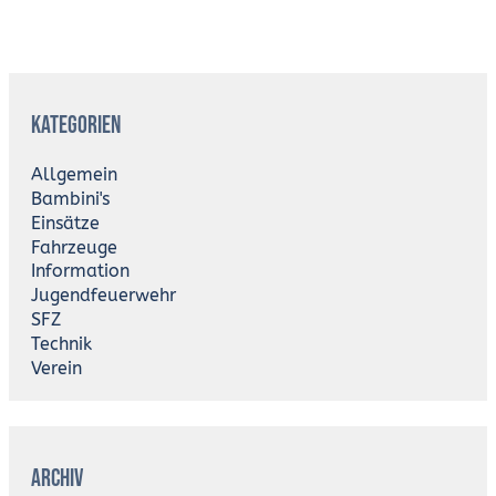
A
r
Kategorien
c
h
i
Allgemein
v
Bambini's
Einsätze
Fahrzeuge
Information
Jugendfeuerwehr
SFZ
Technik
Verein
Archiv