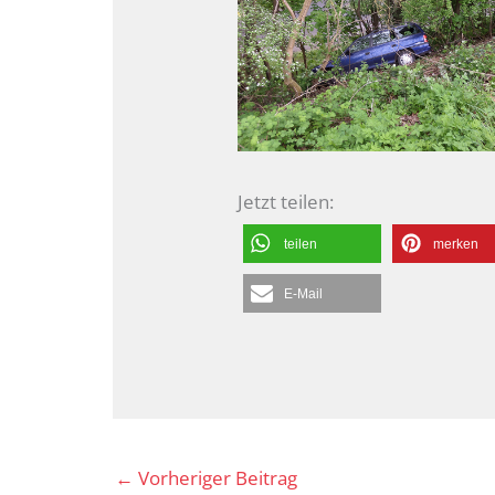
Jetzt teilen:
teilen
merken
E-Mail
←
Vorheriger Beitrag