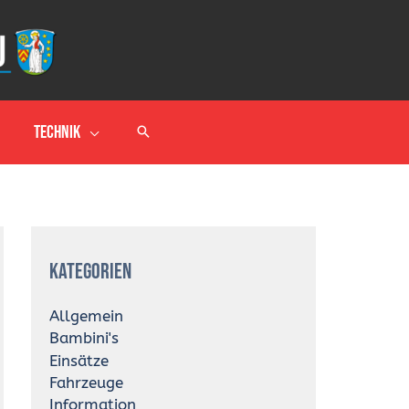
Technik
A
r
Kategorien
c
h
i
Allgemein
v
Bambini's
Einsätze
Fahrzeuge
Information