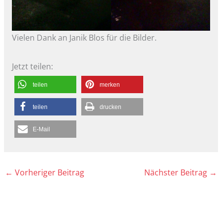
Vielen Dank an Janik Blos für die Bilder.
Jetzt teilen:
teilen
merken
teilen
drucken
E-Mail
←
Vorheriger Beitrag
Nächster Beitrag
→