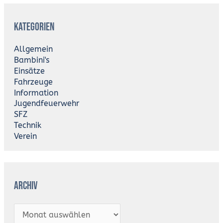
A
r
Kategorien
c
h
i
Allgemein
v
Bambini's
Einsätze
Fahrzeuge
Information
Jugendfeuerwehr
SFZ
Technik
Verein
Archiv