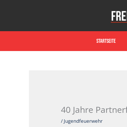
Zum
Inhalt
springen
Startseite
40 Jahre Partne
/
Jugendfeuerwehr