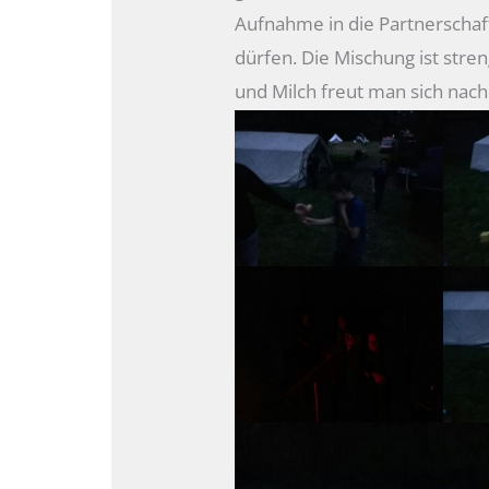
Aufnahme in die Partnerscha
dürfen. Die Mischung ist stren
und Milch freut man sich nac