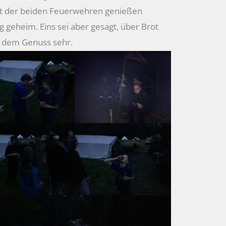
ft der beiden Feuerwehren genießen
g geheim. Eins sei aber gesagt, über Brot
h dem Genuss sehr.