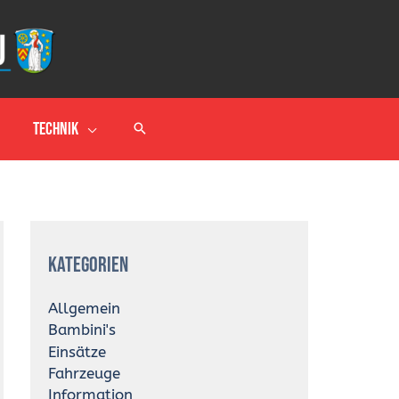
Technik
A
r
Kategorien
c
h
i
Allgemein
v
Bambini's
Einsätze
Fahrzeuge
Information