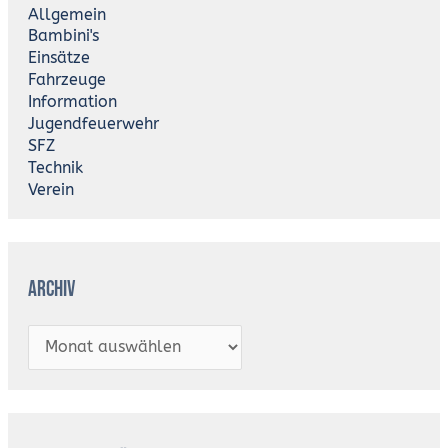
i
Allgemein
v
Bambini's
Einsätze
Fahrzeuge
Information
Jugendfeuerwehr
SFZ
Technik
Verein
Archiv