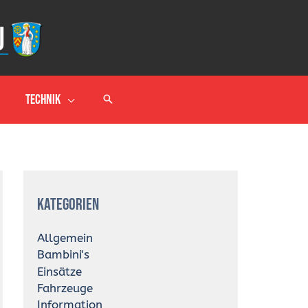
Technik
A
r
Kategorien
c
h
i
Allgemein
v
Bambini's
Einsätze
Fahrzeuge
Information