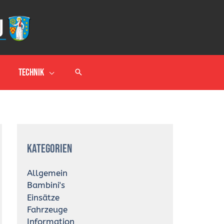
Technik
A
r
Kategorien
c
h
i
Allgemein
v
Bambini's
Einsätze
Fahrzeuge
Information