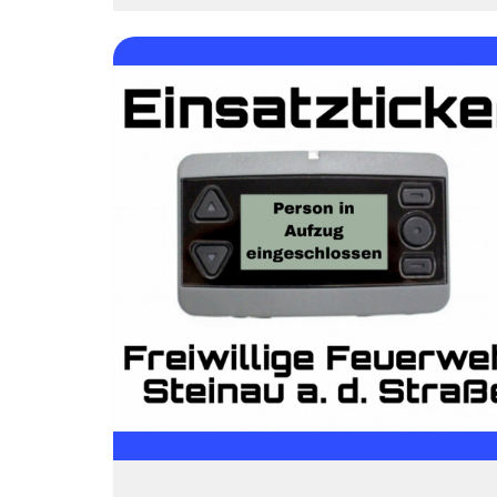
[
+++
PERSON
IN
AUFZUG
+++]