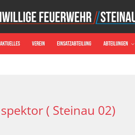
Aktuelles
Verein
Einsatzabteilung
Abteilungen
pektor ( Steinau 02)