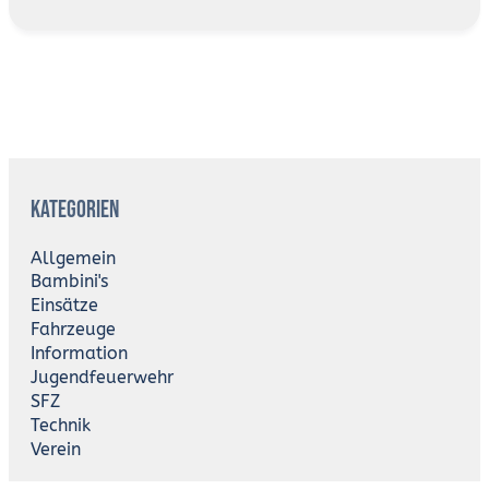
A
r
Kategorien
c
h
i
Allgemein
v
Bambini's
Einsätze
Fahrzeuge
Information
Jugendfeuerwehr
SFZ
Technik
Verein