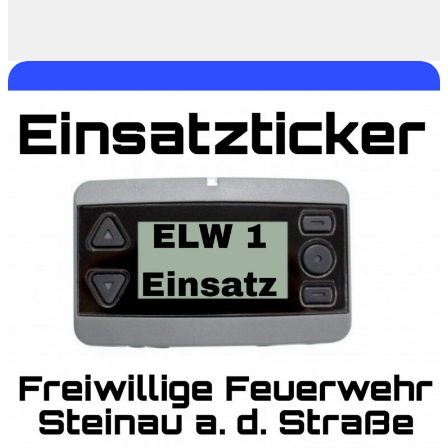
[
+++VERKEHRSUNFALL
+++]