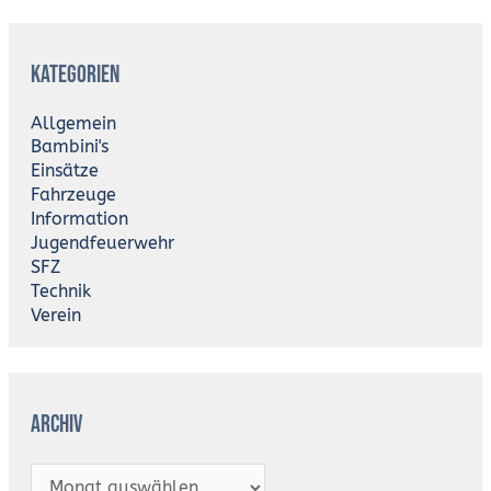
A
r
Kategorien
c
h
i
Allgemein
v
Bambini's
Einsätze
Fahrzeuge
Information
Jugendfeuerwehr
SFZ
Technik
Verein
Archiv