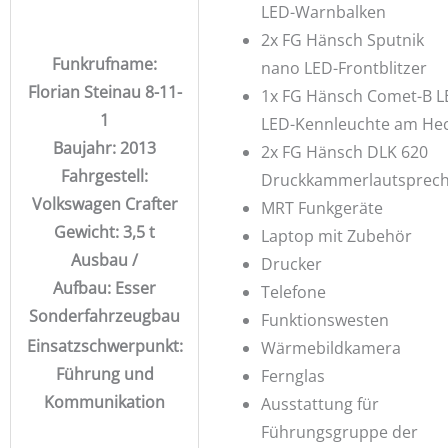
LED-Warnbalken
2x FG Hänsch Sputnik
Funkrufname:
nano LED-Frontblitzer
Florian Steinau 8-11-
1x FG Hänsch Comet-B L
1
LED-Kennleuchte am He
Baujahr: 2013
2x FG Hänsch DLK 620
Fahrgestell:
Druckkammerlautsprec
Volkswagen Crafter
MRT Funkgeräte
Gewicht: 3,5 t
Laptop mit Zubehör
Ausbau /
Drucker
Aufbau: Esser
Telefone
Sonderfahrzeugbau
Funktionswesten
Einsatzschwerpunkt:
Wärmebildkamera
Führung und
Fernglas
Kommunikation
Ausstattung für
Führungsgruppe der