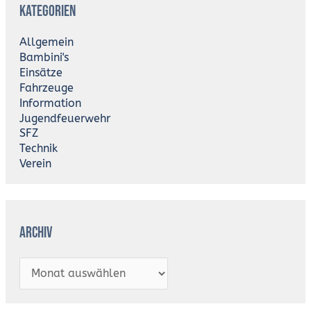
Kategorien
c
h
i
Allgemein
v
Bambini's
Einsätze
Fahrzeuge
Information
Jugendfeuerwehr
SFZ
Technik
Verein
Archiv