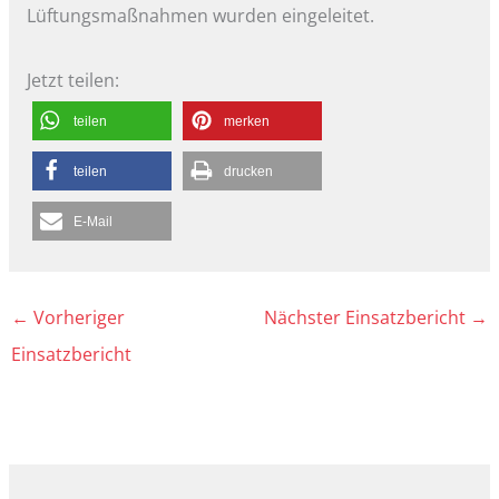
Lüftungsmaßnahmen wurden eingeleitet.
Jetzt teilen:
teilen
merken
teilen
drucken
E-Mail
←
Vorheriger
Nächster Einsatzbericht
→
Einsatzbericht
A
r